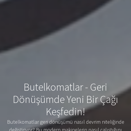
Butelkomatlar - Geri
Dönüşümde Yeni Bir Çağı
Keşfedin!
Butelkomatlar geri dönüşümü nasıl devrim niteliğinde
değiştiriyor? Bu modern makinelerin nasıl çalıştığını