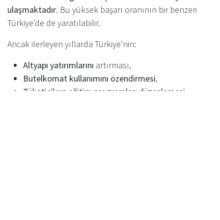
ulaşmaktadır
. Bu yüksek başarı oranının bir benzeri
Türkiye’de de yaratılabilir.
Ancak ilerleyen yıllarda Türkiye’nin:
Altyapı yatırımlarını
artırması,
Butelkomat kullanımını özendirmesi
,
Tüketicilere eğitim programları düzenlemesi
,
gibi önemli adımları atması gerekmektedir.
Karşılaşılan Zorluklar ve Çözüm
Önerileri
Başlıca Zorluklar
Kamu farkındalığının düşük olması
Butelkomat yerleştirme noktalarının sınırlı olması
Ödül sistemlerinin henüz tam olarak oturtulmamış