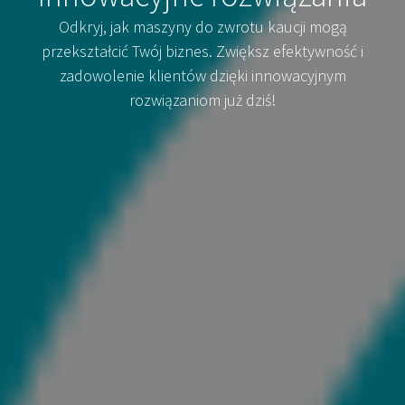
Odkryj, jak maszyny do zwrotu kaucji mogą
przekształcić Twój biznes. Zwiększ efektywność i
zadowolenie klientów dzięki innowacyjnym
rozwiązaniom już dziś!