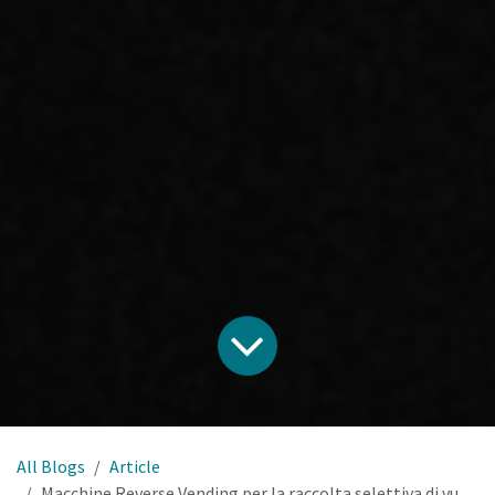
All Blogs
Article
Macchine Reverse Vending per la raccolta selettiva di vuoti.