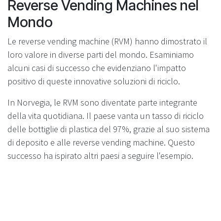
Reverse Vending Machines nel
Mondo
Le reverse vending machine (RVM) hanno dimostrato il
loro valore in diverse parti del mondo. Esaminiamo
alcuni casi di successo che evidenziano l'impatto
positivo di queste innovative soluzioni di riciclo.
In Norvegia, le RVM sono diventate parte integrante
della vita quotidiana. Il paese vanta un tasso di riciclo
delle bottiglie di plastica del 97%, grazie al suo sistema
di deposito e alle reverse vending machine. Questo
successo ha ispirato altri paesi a seguire l'esempio.
La Germania ha adottato un approccio simile,
implementando un sistema di deposito nazionale
supportato da RVM. Questo ha portato a un aumento
significativo dei tassi di riciclo. Le reverse vending