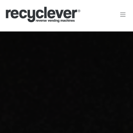
Kihagyás és továbblépés a tartalomhoz