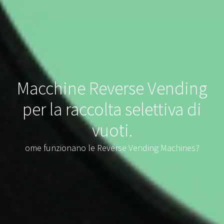
Macchine Reverse Vending
per la raccolta selettiva di
vuoti.
ome funzionano le Reverse Vending Machines?