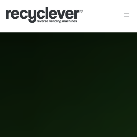
Kihagyás és továbblépés a tartalomhoz