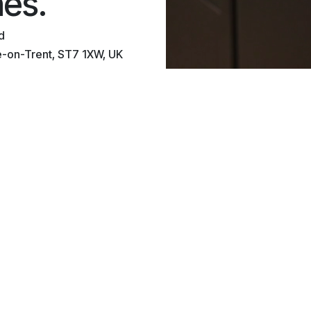
es.
d
ke-on-Trent, ST7 1XW, UK