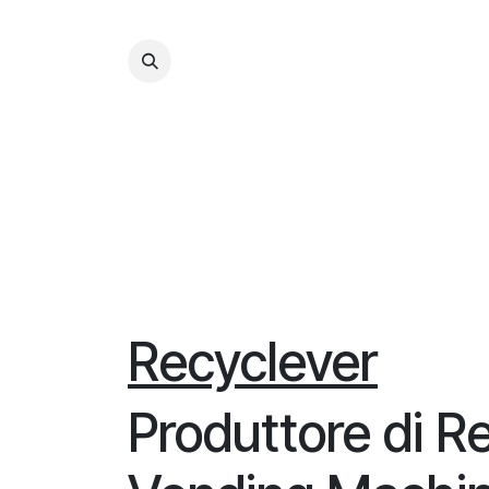
Passa al contenuto
Recyclever
Produttore di R