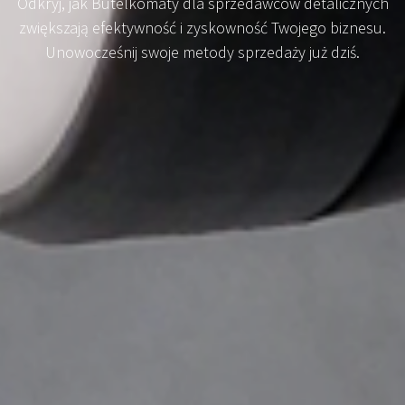
Odkryj, jak Butelkomaty dla sprzedawców detalicznych
zwiększają efektywność i zyskowność Twojego biznesu.
Unowocześnij swoje metody sprzedaży już dziś.