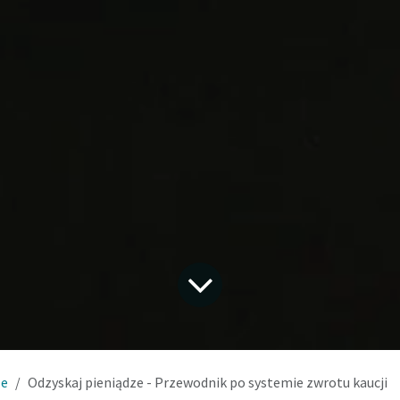
le
Odzyskaj pieniądze - Przewodnik po systemie zwrotu kaucji