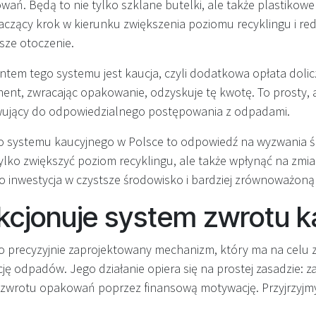
ń. Będą to nie tylko szklane butelki, ale także plastikowe 
aczący krok w kierunku zwiększenia poziomu recyklingu i re
sze otoczenie.
em tego systemu jest kaucja, czyli dodatkowa opłata doli
nt, zwracając opakowanie, odzyskuje tę kwotę. To prosty, 
jący do odpowiedzialnego postępowania z odpadami.
 systemu kaucyjnego w Polsce to odpowiedź na wyzwania 
tylko zwiększyć poziom recyklingu, ale także wpłynąć na zm
 inwestycja w czystsze środowisko i bardziej zrównoważon
kcjonuje system zwrotu ka
o precyzyjnie zaprojektowany mechanizm, który ma na celu 
cję odpadów. Jego działanie opiera się na prostej zasadzie: z
rotu opakowań poprzez finansową motywację. Przyjrzyjmy si