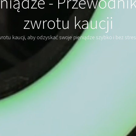
niądze - Przewodni
zwrotu kaucji
rotu kaucji, aby odzyskać swoje pieniądze szybko i bez stres