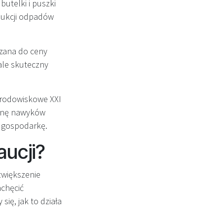
butelki i puszki
dukcji odpadów
czana do ceny
ale skuteczny
środowiskowe XXI
ianę nawyków
ą gospodarkę.
ucji?
zwiększenie
achęcić
ę, jak to działa