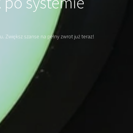
k po systemie
u. Zwiększ szanse na pełny zwrot już teraz!