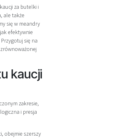
aucji za butelki i
, ale także
my się w meandry
jak efektywnie
 Przygotuj się na
nę zrównoważonej
 kaucji
iczonym zakresie,
ogiczna i presja
i, obejmie szerszy