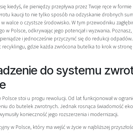
ię kiedyś, ile pieniędzy przepływa przez Twoje ręce w formie k
rotu kaucji to nie tylko sposób na odzyskanie drobnych sum
w walce o czystsze środowisko. W tym przewodniku zagłębi
o w Polsce, odkrywając jego potencjał i wyzwania. Poznasz, 
ieniądze i jednocześnie przyczynić się do redukcji odpadów.
t recyklingu, gdzie każda zwrócona butelka to krok w stro
dzenie do systemu zwrotu
ce
 Polsce stoi u progu rewolucji. Od lat funkcjonował w ogran
eniu do butelek zwrotnych. Jednak rosnąca świadomość ekol
 wymusiły konieczność jego rozszerzenia i modernizacji.
ny w Polsce, który ma wejść w życie w najbliższej przyszłośc