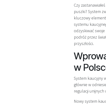
Czy zastanawiałeś s
puszki? System zw
kluczowy element 
systemu kaucyjneg
odzyskiwać swoje p
podróż przez świa
przyszłości.
Wprowa
w Pols
System kaucyjny w
głównie w odniesi
regulacji unijnych
Nowy system kaucyj