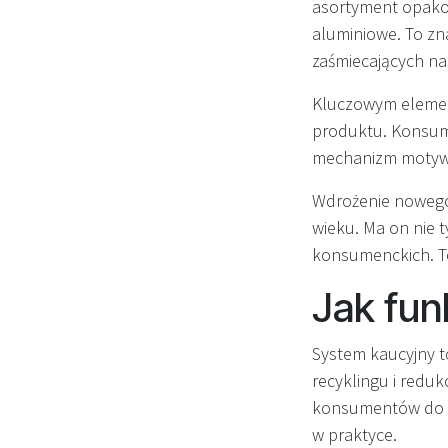
asortyment opakowa
aluminiowe. To zn
zaśmiecających na
Kluczowym element
produktu. Konsume
mechanizm motywu
Wdrożenie nowego
wieku. Ma on nie 
konsumenckich. To
Jak fun
System kaucyjny t
recyklingu i reduk
konsumentów do zw
w praktyce.