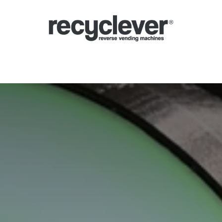
Ecocompattatori
Perché
Settori
Partnership
Notizie
Portale