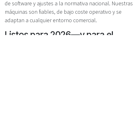
de software y ajustes a la normativa nacional. Nuestras
máquinas son fiables, de bajo coste operativo y se
adaptan a cualquier entorno comercial.
Listos para 2026—y para el
futuro
Con la llegada del SDDR prevista para noviembre de
2026, contar con la tecnología adecuada será esencial.
Las soluciones flexibles y preparadas para el futuro de
Recyclever ayudan a adelantarse a la normativa,
cumplir objetivos de sostenibilidad y asegurar que su
negocio está listo para el reciclaje del futuro.
Para más información sobre cómo nuestras RVMs de
doble modo pueden ayudarle a prepararse para el
SDDR, contacte hoy mismo con el equipo de Recyclever.
Hagamos posible el éxito del reciclaje, ahora y en los