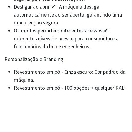
Desligar ao abrir ✔ : A máquina desliga
automaticamente ao ser aberta, garantindo uma
manutenção segura.
Os modos permitem diferentes acessos ✔ :
diferentes níveis de acesso para consumidores,
funcionários da loja e engenheiros.
Personalização e Branding
Revestimento em pó - Cinza escuro: Cor padrão da
máquina.
Revestimento em pó - 100 opções + qualquer RAL:
pode ser personalizado com mais de 100 opções
de cores .
Branding, envoltório de vinil - Opcional: permite
branding personalizado com decalques de vinil.
Gabinete externo - Opcional: Pode ser equipado