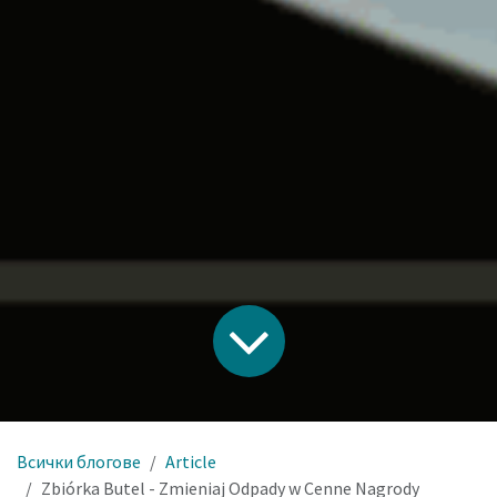
Всички блогове
Article
Zbiórka Butel - Zmieniaj Odpady w Cenne Nagrody