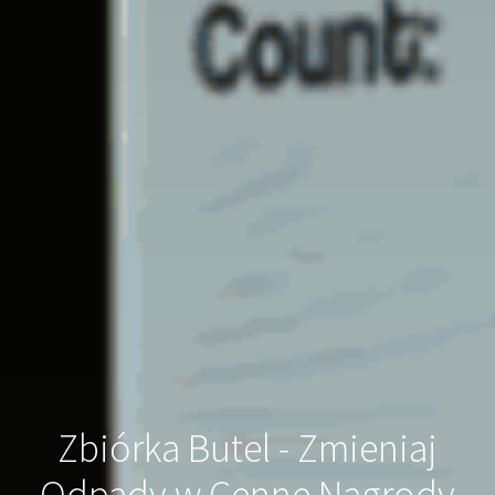
Zbiórka Butel - Zmieniaj
Odpady w Cenne Nagrody