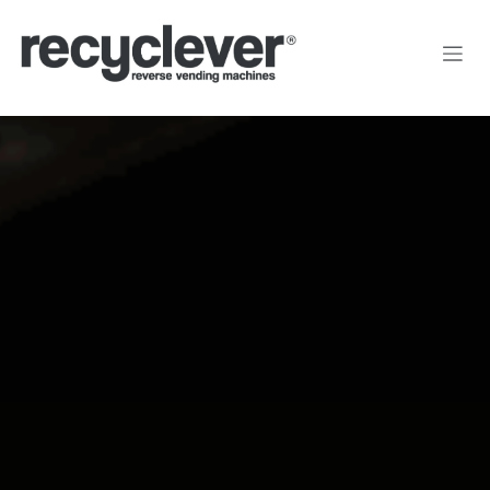
Преминете към съдържание