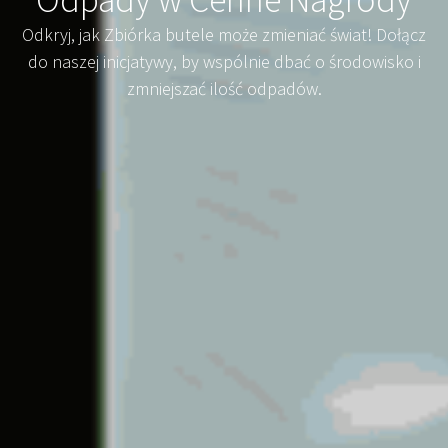
Odkryj, jak Zbiórka butele może zmieniać świat! Dołącz
do naszej inicjatywy, by wspólnie dbać o środowisko i
zmniejszać ilość odpadów.