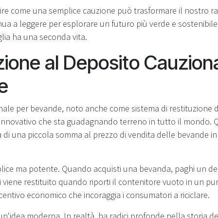
rire come una semplice cauzione può trasformare il nostro r
ua a leggere per esplorare un futuro più verde e sostenibile
glia ha una seconda vita.
zione al Deposito Cauzion
e
onale per bevande, noto anche come sistema di restituzione d
nnovativo che sta guadagnando terreno in tutto il mondo. 
 di una piccola somma al prezzo di vendita delle bevande in
plice ma potente. Quando acquisti una bevanda, paghi un dep
 viene restituito quando riporti il contenitore vuoto in un pu
centivo economico che incoraggia i consumatori a riciclare.
un'idea moderna. In realtà, ha radici profonde nella storia 