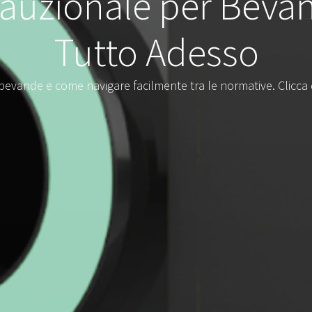
auzionale per Bevan
Tutto Adesso
evande e come navigare facilmente tra le normative. Clicca qu