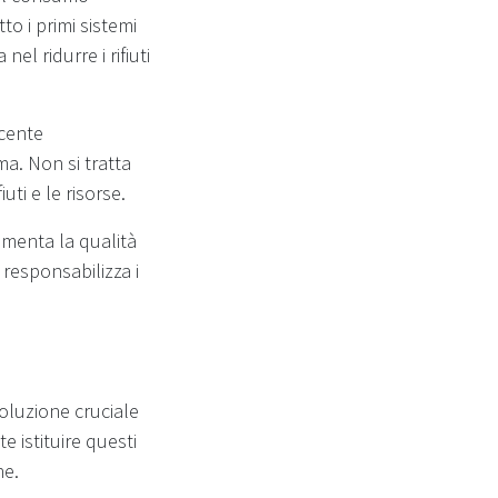
o i primi sistemi
el ridurre i rifiuti
scente
a. Non si tratta
uti e le risorse.
Aumenta la qualità
, responsabilizza i
soluzione cruciale
 istituire questi
ne.