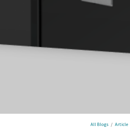
All Blogs
Article