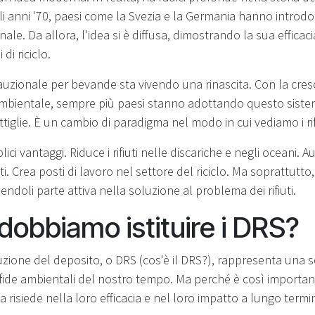
i anni '70, paesi come la Svezia e la Germania hanno introdott
le. Da allora, l'idea si è diffusa, dimostrando la sua efficacia n
di riciclo.
cauzionale per bevande sta vivendo una rinascita. Con la cre
bientale, sempre più paesi stanno adottando questo sistem
ottiglie. È un cambio di paradigma nel modo in cui vediamo i rifi
lici vantaggi. Riduce i rifiuti nelle discariche e negli oceani. 
lati. Crea posti di lavoro nel settore del riciclo. Ma soprattutto
ndoli parte attiva nella soluzione al problema dei rifiuti.
dobbiamo istituire i DRS?
ituzione del deposito, o DRS (cos'è il DRS?), rappresenta una 
sfide ambientali del nostro tempo. Ma perché è così importante
a risiede nella loro efficacia e nel loro impatto a lungo termi