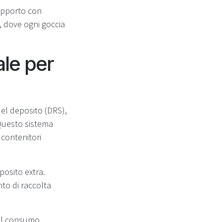
apporto con
, dove ogni goccia
ale per
el deposito (DRS),
Questo sistema
 contenitori
osito extra.
nto di raccolta
del consumo