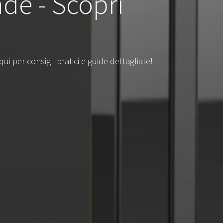
de - Scopri
i per consigli pratici e guide dettagliate!