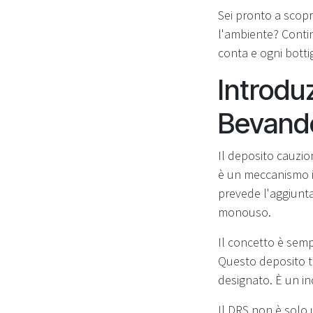
Sei pronto a scop
l'ambiente? Contin
conta e ogni botti
Introdu
Bevand
Il deposito cauzi
è un meccanismo i
prevede l'aggiunta
monouso.
Il concetto è sem
Questo deposito ti
designato. È un in
Il DRS non è solo 