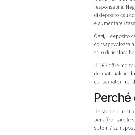
responsabile. Negl
di deposito cauziona
e aumentare i tassi 
Oggi, il deposito 
consapevolezza am
solo di riciclare b
Il DRS offre moltep
dei materiali ricic
consumatori, rende
Perché 
Il sistema di rest
per affrontare le 
sistemi? La rispost