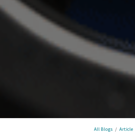
All Blogs
Article