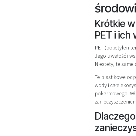
środow
Krótkie 
PET i ich
PET (polietylen te
Jego trwałość i w
Niestety, te same 
Te plastikowe odpa
wody i całe ekosys
pokarmowego. Właś
zanieczyszczeniem
Dlaczego 
zanieczy