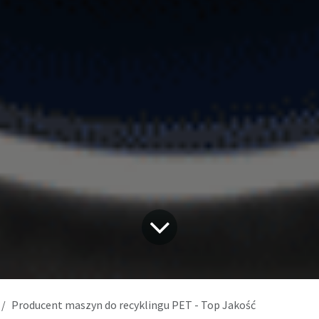
Producent maszyn do recyklingu PET - Top Jakość