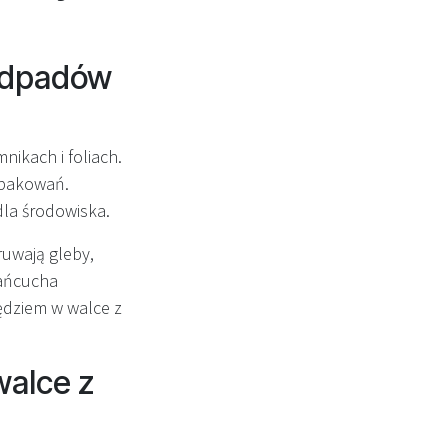
 odpadów
nikach i foliach.
 opakowań.
dla środowiska.
ruwają gleby,
łańcucha
ędziem w walce z
walce z