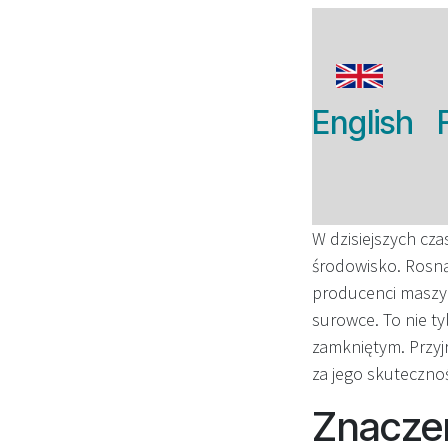
English
W dzisiejszych cz
środowisko. Rosną
producenci maszyn
surowce. To nie t
zamkniętym. Przyjr
za jego skutecznoś
Znaczen