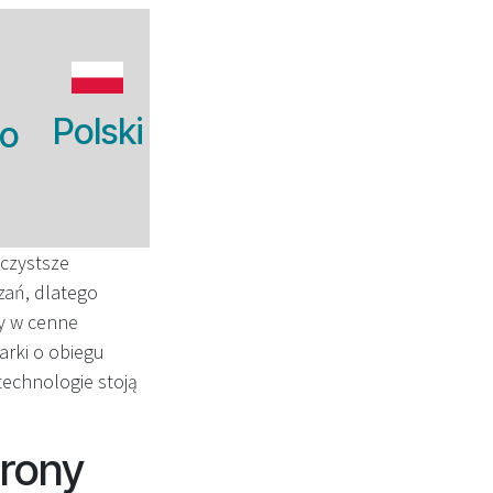
Polski
no
 czystsze
zań, dlatego
y w cenne
arki o obiegu
 technologie stoją
hrony