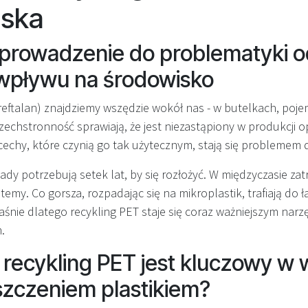
iska
wprowadzenie do problematyki
 wpływu na środowisko
reftalan) znajdziemy wszędzie wokół nas - w butelkach, pojem
szechstronność sprawiają, że jest niezastąpiony w produkcji
cechy, które czynią go tak użytecznym, stają się problemem 
dy potrzebują setek lat, by się rozłożyć. W międzyczasie zat
temy. Co gorsza, rozpadając się na mikroplastik, trafiają do 
nie dlatego recykling PET staje się coraz ważniejszym narz
.
recykling PET jest kluczowy w 
szczeniem plastikiem?