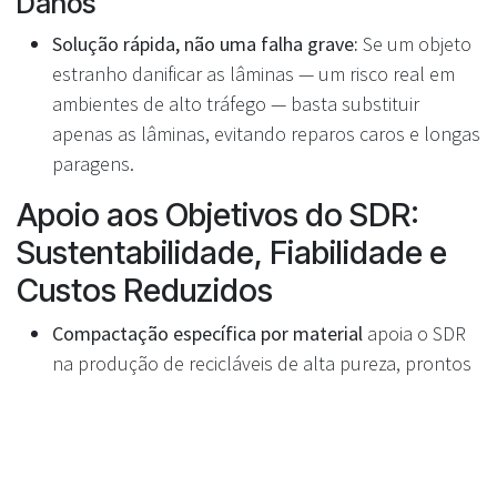
Danos
Solução rápida, não uma falha grave:
Se um objeto
estranho danificar as lâminas — um risco real em
ambientes de alto tráfego — basta substituir
apenas as lâminas, evitando reparos caros e longas
paragens.
Apoio aos Objetivos do SDR:
Sustentabilidade, Fiabilidade e
Custos Reduzidos
Compactação específica por material
apoia o SDR
na produção de recicláveis de alta pureza, prontos
para reprocessamento.
Custo total de posse mais baixo
para os
retalhistas, graças a uma manutenção simples e a
menos necessidade de substituição.