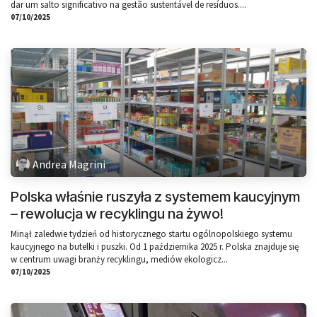
dar um salto significativo na gestão sustentável de resíduos....
07/10/2025
Andrea Magrini
Polska właśnie ruszyła z systemem kaucyjnym
– rewolucja w recyklingu na żywo!
Minął zaledwie tydzień od historycznego startu ogólnopolskiego systemu
kaucyjnego na butelki i puszki. Od 1 października 2025 r. Polska znajduje się
w centrum uwagi branży recyklingu, mediów ekologicz...
07/10/2025