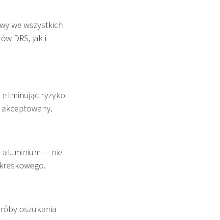
wy we wszystkich
w DRS, jak i
eliminując ryzyko
st akceptowany.
b aluminium — nie
 kreskowego.
próby oszukania