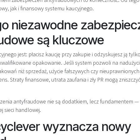
wy, jak i finansowy systemu kaucyjnego.
go niezawodne zabezpiec
audowe są kluczowe
jnego jest: płacisz kaucję przy zakupie i odzyskujesz ją tylk
kwalifikowane opakowanie. Jeśli system pozwoli na nadużyc
pakowań niż sprzedaż, użycie fałszywych czy nieuprawniony
ns. Straty finansowe, utrata zaufania i zły PR mogą zniszczy
zenia antyfraudowe nie są dodatkiem, lecz fundamentem — 
j sieci handlowej.
cyclever wyznacza nowy