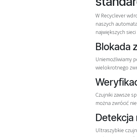
standa
W Recyclever wdr
naszych automatac
największych siec
Blokada 
Uniemożliwiamy p
wielokrotnego zwro
Weryfikac
Czujniki zawsze s
można zwrócić ni
Detekcja
Ultraszybkie czuj