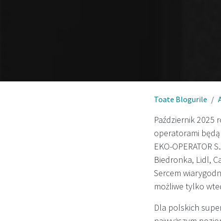
Toate Blogurile
Październik 2025 
operatorami będą 
EKO-OPERATOR S.A.
Biedronka, Lidl, 
Sercem wiarygodno
możliwe tylko wte
Dla polskich supe
najwyższym pozio