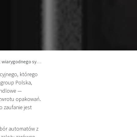
mu kaucyjnego w Polsce
cyjnego, którego
pgroup Polska,
andlowe —
 zwrotu opakowań.
 zaufanie jest
ybór automatów z
 zależy zarówno