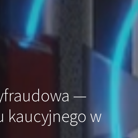
yfraudowa —
 kaucyjnego w