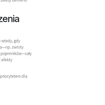
zenia
o wtedy, gdy
ia—np. zwroty
ch pojemników—cały
ć efekty
priorytetem dla