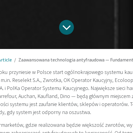
Article
Zaawansowana technologia antyfraudowa — Fundament wiarygodnego syste
roku przyniesie w Polsce start ogólnokrajowego systemu kau
m.in. Reselekt S.A., Zwrotka, OK Operator Kaucyjny, Ecoloo
 i PolKa Operator Systemu Kaucyjnego. Największe sieci h
Carrefour, Auchan, Kaufland, Dino — będą głównym miejscem
ści systemu jest zaufanie klientów, sklepów i operatorów. To
dy, gdy system jest odporny na oszustwa.
rmarketów, gdzie realizowana będzie większość zwrotów, w
mem zabezpieczeń antyfraudowych to konieczność. Od tego