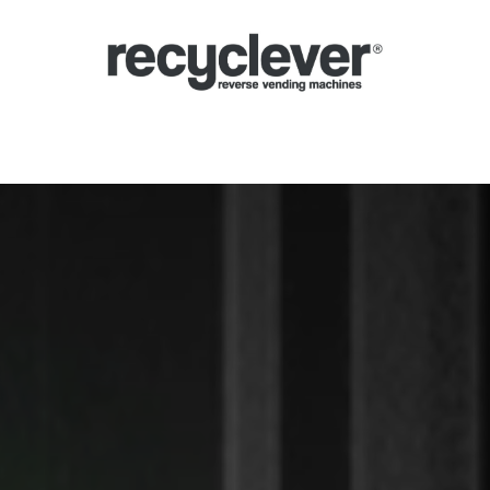
Mașinile Noastre
De ce
Sectoare
Parteneriate
Știri
Portal