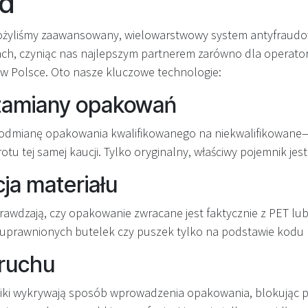
rd
ożyliśmy zaawansowany, wielowarstwowy system antyfraudo
h, czyniąc nas najlepszym partnerem zarówno dla operatoró
i w Polsce. Oto nasze kluczowe technologie:
zamiany opakowań
odmianę opakowania kwalifikowanego na niekwalifikowane—
tu tej samej kaucji. Tylko oryginalny, właściwy pojemnik je
ja materiału
prawdzają, czy opakowanie zwracane jest faktycznie z PET lu
euprawnionych butelek czy puszek tylko na podstawie kodu
 ruchu
niki wykrywają sposób wprowadzenia opakowania, blokując 