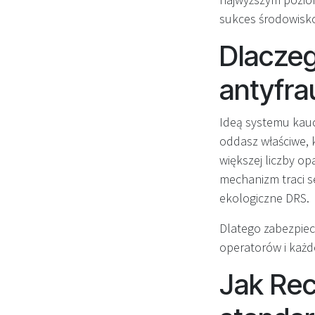
sukces środowisko
Dlacze
antyfr
Ideą systemu kaucy
oddasz właściwe, 
większej liczby o
mechanizm traci se
ekologiczne DRS.
Dlatego zabezpiec
operatorów i każde
Jak Re