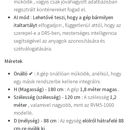
működik , vagyis csak jóváhagyott adatbázisban
regisztrált konténereket fogad el.
AI mód : Lehetővé teszi, hogy a gép bármilyen
italtartályt
elfogadjon , függetlenül attól, hogy az
szerepel-e a DRS-ben, mesterséges intelligencia
segítségével az anyagok azonosítására és
szétválogatására.
Méretek
Önálló ✔
: A gép önállóan működik, anélkül, hogy
egy másik rendszerbe kellene integrálni.
H (Magasság) - 180 cm
: A gép
1,8 méter magas
.
Szélesség (szélesség) - 120 cm
: A szélesség
1,2
méter
, valamivel nagyobb, mint az RVM5-1000
modellé.
D (mélység) - 88 cm
: Az egység
elölről hátrafelé 88
cm-re nyúlik ki
.