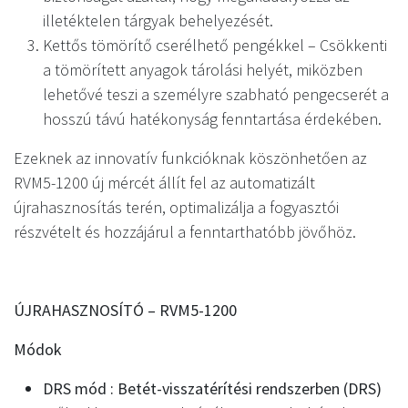
illetéktelen tárgyak behelyezését.
Kettős tömörítő cserélhető pengékkel – Csökkenti
a tömörített anyagok tárolási helyét, miközben
lehetővé teszi a személyre szabható pengecserét a
hosszú távú hatékonyság fenntartása érdekében.
Ezeknek az innovatív funkcióknak köszönhetően az
RVM5-1200 új mércét állít fel az automatizált
újrahasznosítás terén, optimalizálja a fogyasztói
részvételt és hozzájárul a fenntarthatóbb jövőhöz.
ÚJRAHASZNOSÍTÓ – RVM5-1200
Módok
DRS mód : Betét-visszatérítési rendszerben (DRS)