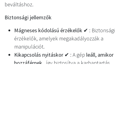
beváltáshoz.
Biztonsági jellemzők
Mágneses kódolású érzékelők ✔
: Biztonsági
érzékelők, amelyek megakadályozzák a
manipulációt.
Kikapcsolás nyitáskor ✔
: A gép
leáll, amikor
hozzáférnek
, így biztosítva a karbantartás
biztonságát.
A módok eltérő hozzáférést tesznek lehetővé ✔
:
Különböző hozzáférési szintek
az ügyfelek, az üzlet
személyzete és a mérnökök számára
.
Testreszabás és márkaépítés
Porbevonat - Sötétszürke
: Alapértelmezett
standard szín
.