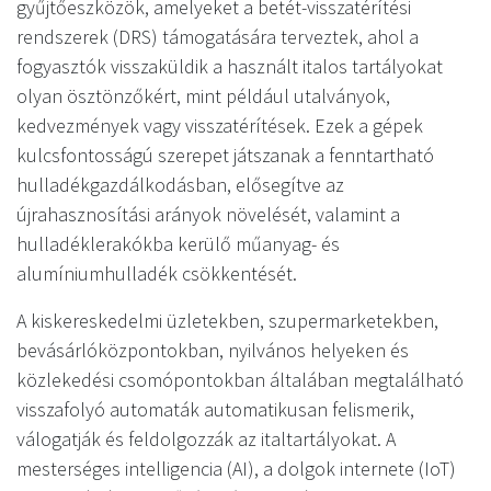
gyűjtőeszközök, amelyeket a betét-visszatérítési
rendszerek (DRS) támogatására terveztek, ahol a
fogyasztók visszaküldik a használt italos tartályokat
olyan ösztönzőkért, mint például utalványok,
kedvezmények vagy visszatérítések. Ezek a gépek
kulcsfontosságú szerepet játszanak a fenntartható
hulladékgazdálkodásban, elősegítve az
újrahasznosítási arányok növelését, valamint a
hulladéklerakókba kerülő műanyag- és
alumíniumhulladék csökkentését.
A kiskereskedelmi üzletekben, szupermarketekben,
bevásárlóközpontokban, nyilvános helyeken és
közlekedési csomópontokban általában megtalálható
visszafolyó automaták automatikusan felismerik,
válogatják és feldolgozzák az italtartályokat. A
mesterséges intelligencia (AI), a dolgok internete (IoT)