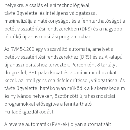
helyekre. A csalás elleni technológiával,
távfelügyelettel és intelligens válogatással
maximalizálja a hatékonyságot és a fenntarthatóságot a
betét-visszatérítési rendszerekben (DRS) és a nagyobb
léptékű újrahasznosítási programokban.
Az RVM5-1200 egy visszaváltó automata, amelyet a
betét-visszatérítési rendszerekhez (DRS) és az AI-alapú
újrahasznosításhoz terveztek. Percenként 8 tartályt
dolgoz fel, PET-palackokat és alumíniumdobozokat
kezel. Az intelligens csalásfelderítéssel, válogatással és
távfelügyelettel hatékonyan működik a kiskereskedelmi
és nyilvános helyeken, ösztönzött újrahasznosítási
programokkal elősegítve a fenntartható
hulladékgazdálkodást.
A reverse automaták (RVM-ek) olyan automatizált