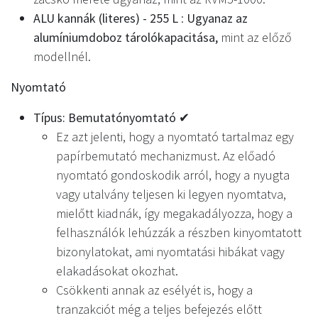
ALU kannák (literes) - 255 L
:
Ugyanaz az
alumíniumdoboz tárolókapacitása,
mint az előző
modellnél.
Nyomtató
Típus: Bemutatónyomtató ✔
Ez azt jelenti, hogy a nyomtató tartalmaz egy
papírbemutató mechanizmust. Az előadó
nyomtató gondoskodik arról, hogy a nyugta
vagy utalvány teljesen ki legyen nyomtatva,
mielőtt kiadnák, így megakadályozza, hogy a
felhasználók lehúzzák a részben kinyomtatott
bizonylatokat, ami nyomtatási hibákat vagy
elakadásokat okozhat.
Csökkenti annak az esélyét is, hogy a
tranzakciót még a teljes befejezés előtt