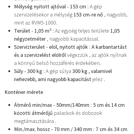
Mélység nyitott ajtóval - 153 cm
: A gép
szervizelésekor a mélység
153 cm-re nő
, nagyobb,
mint az RVM5-1000.
Terület - 1,05 m²
: Az egység teljes területe
1,05
négyzetméter
, nagyobb kapacitással.
Szervizterület - elöl, nyitott ajtók : A karbantartást
és a szervizelést elölről
végezzük , az ajtók nyílnak
a könnyű belső hozzáférés érdekében.
Súly - 300 kg
: A gép súlya
300 kg , valamivel
nehezebb, ami nagyobb kapacitást
jelez .
Konténer mérete
Átmérő min/max - 50mm/140mm : 5 cm és 14 cm
közötti átmérőjű
palackok és dobozok
megtámasztására .
Min./max. hossz - 70 mm / 340 mm : 7 cm és 34 cm