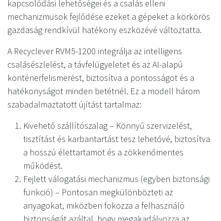
kapcsolódási lehetőségei és a csalás elleni
mechanizmusok fejlődése ezeket a gépeket a körkörös
gazdaság rendkívül hatékony eszközévé változtatta.
A Recyclever RVM5-1200 integrálja az intelligens
csalásészlelést, a távfelügyeletet és az AI-alapú
konténerfelismerést, biztosítva a pontosságot és a
hatékonyságot minden betétnél. Ez a modell három
szabadalmaztatott újítást tartalmaz:
Kivehető szállítószalag – Könnyű szervizelést,
tisztítást és karbantartást tesz lehetővé, biztosítva
a hosszú élettartamot és a zökkenőmentes
működést.
Fejlett válogatási mechanizmus (egyben biztonsági
funkció) – Pontosan megkülönbözteti az
anyagokat, miközben fokozza a felhasználó
biztonságát azáltal, hogy megakadályozza az