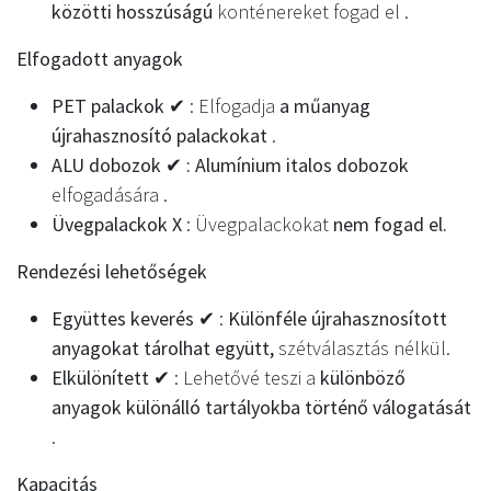
közötti hosszúságú
konténereket fogad el .
Elfogadott anyagok
PET palackok ✔
: Elfogadja
a műanyag
újrahasznosító palackokat
.
ALU dobozok ✔ : Alumínium italos dobozok
elfogadására .
Üvegpalackok X
: Üvegpalackokat
nem fogad el.
Rendezési lehetőségek
Együttes keverés ✔
:
Különféle újrahasznosított
anyagokat tárolhat együtt,
szétválasztás nélkül.
Elkülönített ✔
: Lehetővé teszi a
különböző
anyagok különálló tartályokba történő válogatását
.
Kapacitás