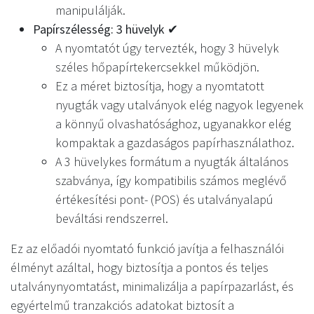
manipulálják.
Papírszélesség: 3 hüvelyk ✔
A nyomtatót úgy tervezték, hogy 3 hüvelyk
széles hőpapírtekercsekkel működjön.
Ez a méret biztosítja, hogy a nyomtatott
nyugták vagy utalványok elég nagyok legyenek
a könnyű olvashatósághoz, ugyanakkor elég
kompaktak a gazdaságos papírhasználathoz.
A 3 hüvelykes formátum a nyugták általános
szabványa, így kompatibilis számos meglévő
értékesítési pont- (POS) és utalványalapú
beváltási rendszerrel.
Ez az előadói nyomtató funkció javítja a felhasználói
élményt azáltal, hogy biztosítja a pontos és teljes
utalványnyomtatást, minimalizálja a papírpazarlást, és
egyértelmű tranzakciós adatokat biztosít a