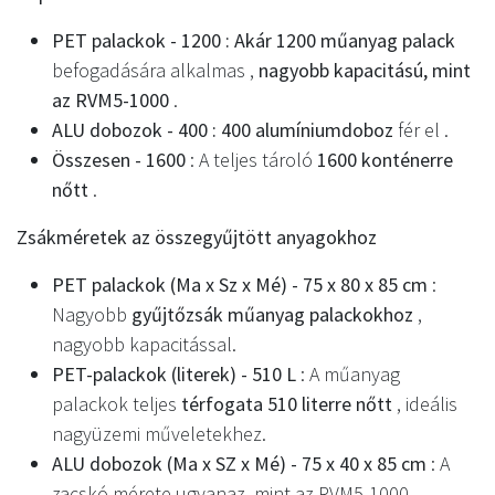
PET palackok - 1200 : Akár 1200 műanyag palack
befogadására alkalmas ,
nagyobb kapacitású, mint
az RVM5-1000
.
ALU dobozok - 400 : 400 alumíniumdoboz
fér el .
Összesen - 1600
: A teljes tároló
1600 konténerre
nőtt
.
Zsákméretek az összegyűjtött anyagokhoz
PET palackok (Ma x Sz x Mé) - 75 x 80 x 85 cm
:
Nagyobb
gyűjtőzsák műanyag palackokhoz
,
nagyobb kapacitással.
PET-palackok (literek) - 510 L
: A műanyag
palackok teljes
térfogata 510 literre nőtt
, ideális
nagyüzemi műveletekhez.
ALU dobozok (Ma x SZ x Mé) - 75 x 40 x 85 cm
: A
zacskó mérete ugyanaz, mint az RVM5-1000.