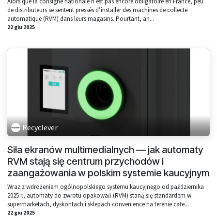
Alors que la consigne nationale n’est pas encore obligatoire en France, peu
de distributeurs se sentent pressés d’installer des machines de collecte
automatique (RVM) dans leurs magasins. Pourtant, an...
22 giu 2025
Recyclever
Siła ekranów multimedialnych — jak automaty
RVM stają się centrum przychodów i
zaangażowania w polskim systemie kaucyjnym
Wraz z wdrożeniem ogólnopolskiego systemu kaucyjnego od października
2025 r., automaty do zwrotu opakowań (RVM) staną się standardem w
supermarketach, dyskontach i sklepach convenience na terenie całe...
22 giu 2025