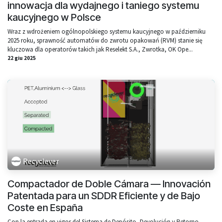
innowacja dla wydajnego i taniego systemu
kaucyjnego w Polsce
Wraz z wdrożeniem ogólnopolskiego systemu kaucyjnego w październiku
2025 roku, sprawność automatów do zwrotu opakowań (RVM) stanie się
kluczowa dla operatorów takich jak Reselekt S.A., Zwrotka, OK Ope...
22 giu 2025
Recyclever
Compactador de Doble Cámara — Innovación
Patentada para un SDDR Eficiente y de Bajo
Coste en España
Con la entrada en vigor del Sistema de Depósito, Devolución y Retorno