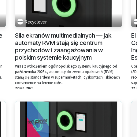
Recyclever
e
Siła ekranów multimedialnych — jak
El
automaty RVM stają się centrum
C
przychodów i zaangażowania w
I
polskim systemie kaucyjnym
E
en
Wraz z wdrożeniem ogólnopolskiego systemu kaucyjnego od
Con
października 2025 r., automaty do zwrotu opakowań (RVM)
(SD
s.
staną się standardem w supermarketach, dyskontach i sklepach
rec
convenience na terenie całe...
sup
22 iun. 2025
22 