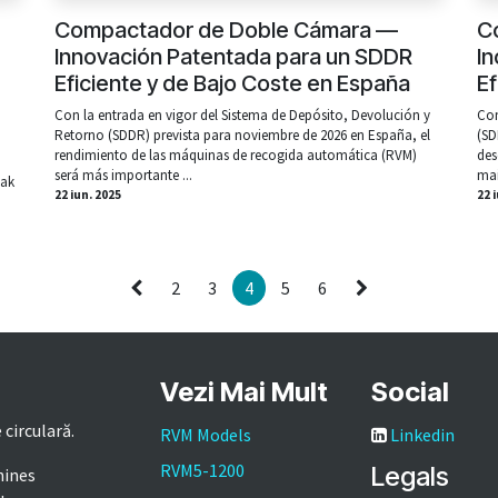
Compactador de Doble Cámara —
C
Innovación Patentada para un SDDR
I
Eficiente y de Bajo Coste en España
Ef
Con la entrada en vigor del Sistema de Depósito, Devolución y
Com
Retorno (SDDR) prevista para noviembre de 2026 en España, el
(SD
rendimiento de las máquinas de recogida automática (RVM)
des
será más importante ...
mai
jak
22 iun. 2025
22 
2
3
4
5
6
Vezi Mai Mult
Social
 circulară.
RVM Models
Linkedin
RVM5-1200
Legals
hines