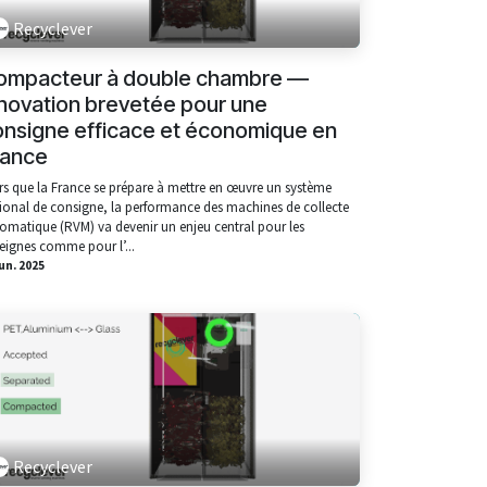
Recyclever
ompacteur à double chambre —
novation brevetée pour une
onsigne efficace et économique en
rance
rs que la France se prépare à mettre en œuvre un système
ional de consigne, la performance des machines de collecte
omatique (RVM) va devenir un enjeu central pour les
eignes comme pour l’...
iun. 2025
Recyclever