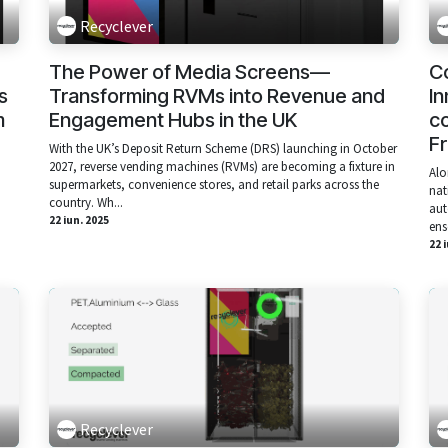
Recyclever
The Power of Media Screens—
C
s
Transforming RVMs into Revenue and
In
m
Engagement Hubs in the UK
c
F
With the UK’s Deposit Return Scheme (DRS) launching in October
2027, reverse vending machines (RVMs) are becoming a fixture in
Alo
supermarkets, convenience stores, and retail parks across the
nat
country. Wh...
aut
22 iun. 2025
ens
22 
Recyclever