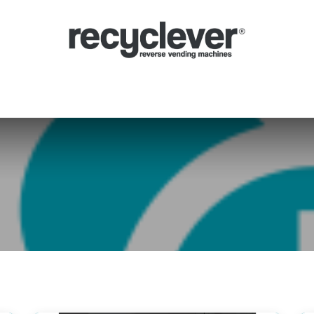
Mașinile Noastre
De ce
Sectoare
Parteneriate
Știri
Portal