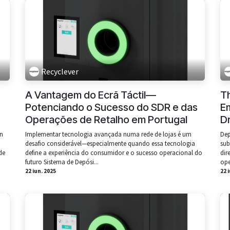
Recyclever
A Vantagem do Ecrã Táctil—
T
Potenciando o Sucesso do SDR e das
E
Operações de Retalho em Portugal
Dr
un
Implementar tecnologia avançada numa rede de lojas é um
Dep
desafio considerável—especialmente quando essa tecnologia
sub
de
define a experiência do consumidor e o sucesso operacional do
dir
futuro Sistema de Depósi...
ope
22 iun. 2025
22 