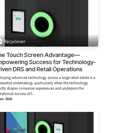
Recyclever
he Touch Screen Advantage—
mpowering Success for Technology-
iven DRS and Retail Operations
loying advanced technology across a large retail estate is a
stantial undertaking—particularly when the technology
ectly shapes consumer experiences and underpins the
rational success of t...
iun. 2025