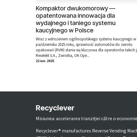
Kompaktor dwukomorowy —
opatentowana innowacja dla
wydajnego i taniego systemu
kaucyjnego w Polsce
Wraz z wdrożeniem ogólnopolskiego systemu kaucyjnego w
październiku 2025 roku, sprawność automatów do zwrotu
opakowań (RVM) stanie się kluczowa dla operatorów takich 
Reselekt S.A., Zwrotka, OK Ope...
22 iun. 2025
Recyclever
Misiunea: accelerarea tranziției către o economie
Recyclever® manufactures Reverse Vending Mac