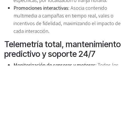
específicas, por localización o franja horaria.
Promociones interactivas:
Asocia contenido
multimedia a campañas en tiempo real, vales o
incentivos de fidelidad, maximizando el impacto de
cada interacción.
Telemetría total, mantenimiento
predictivo y soporte 24/7
Monitorización de sensores y motores:
Todos los
componentes se monitorizan en tiempo real,
permitiendo mantenimiento predictivo y
minimizando tiempos de inactividad.
Centro de operaciones 24/7:
El equipo Recyclever
monitoriza continuamente la red, alertando de
forma proactiva sobre anomalías o necesidades de
servicio antes de que afecten a la operativa.