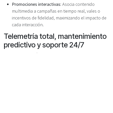
Promociones interactivas:
Asocia contenido
multimedia a campañas en tiempo real, vales o
incentivos de fidelidad, maximizando el impacto de
cada interacción.
Telemetría total, mantenimiento
predictivo y soporte 24/7
Monitorización de sensores y motores:
Todos los
componentes se monitorizan en tiempo real,
permitiendo mantenimiento predictivo y
minimizando tiempos de inactividad.
Centro de operaciones 24/7:
El equipo Recyclever
monitoriza continuamente la red, alertando de
forma proactiva sobre anomalías o necesidades de
servicio antes de que afecten a la operativa.