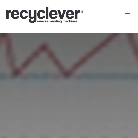
Kihagyás és továbblépés a tartalomhoz