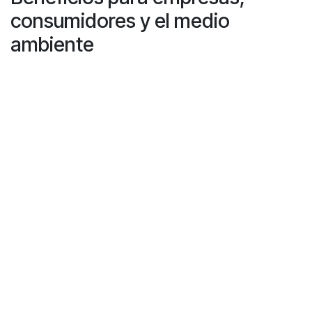
consumidores y el medio
ambiente
Seleccionar el socio adecuado para las máquinas de
recogida automática es clave para estar listos desde el
inicio del SDDR. Con Recyclever, su empresa obtiene
una solución que:
Facilita el reciclaje a los consumidores
Reduce el coste total de propiedad y operación
Protege contra el fraude
Contribuye a los objetivos ambientales con
recogida eficiente y de alta capacidad
Si necesita más información o desea analizar soluciones
a medida para su supermercado o cadena, contacte
con el equipo de Recyclever. Juntos, lograremos que el