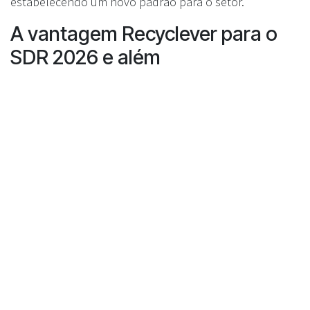
estabelecendo um novo padrão para o setor.
A vantagem Recyclever para o
SDR 2026 e além
À medida que Portugal se prepara para o SDR, a
escolha de tecnologia que garanta excelência
operacional, segurança e impacto ambiental real é
essencial. Com a separação sempre garantida e uma
abordagem pioneira em segurança, a Recyclever
oferece:
Redução de custos e menos intervenções técnicas
Reciclagem mais eficaz e verdadeira circularidade
Segurança total para equipas, clientes e
utilizadores
Conformidade assegurada com o SDR e futuro
sustentável