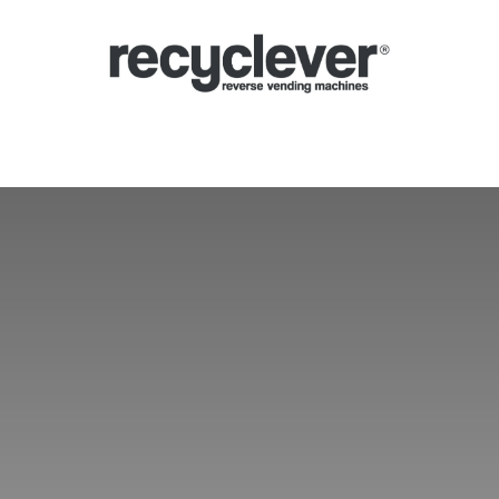
lução automática
Sistema de depósito (SDDR)
Setores
Parcerias