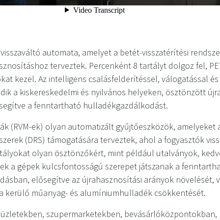
visszaváltó automata, amelyet a betét-visszatérítési rendsz
sznosításhoz terveztek. Percenként 8 tartályt dolgoz fel, P
 kezel. Az intelligens csalásfelderítéssel, válogatással és 
k a kiskereskedelmi és nyilvános helyeken, ösztönzött újr
egítve a fenntartható hulladékgazdálkodást.
ák (RVM-ek) olyan automatizált gyűjtőeszközök, amelyeket a
dszerek (DRS) támogatására terveztek, ahol a fogyasztók viss
artályokat olyan ösztönzőkért, mint például utalványok, ke
Ezek a gépek kulcsfontosságú szerepet játszanak a fenntarth
ásban, elősegítve az újrahasznosítási arányok növelését, v
a kerülő műanyag- és alumíniumhulladék csökkentését.
i üzletekben, szupermarketekben, bevásárlóközpontokban, 