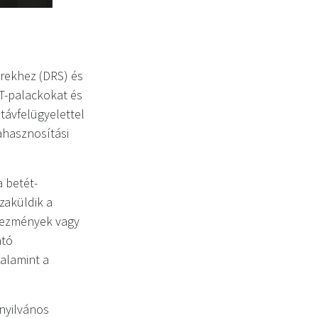
erekhez (DRS) és
ET-palackokat és
távfelügyelettel
ahasznosítási
 betét-
zaküldik a
dvezmények vagy
ató
alamint a
nyilvános