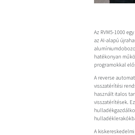
Az RVM5-1000 egy 
az AI-alapú újraha
alumíniumdobozokat
hatékonyan működi
programokkal elős
A reverse automat
visszatérítési ren
használt italos t
visszatérítések. 
hulladékgazdálkod
hulladéklerakókb
A kiskereskedelm