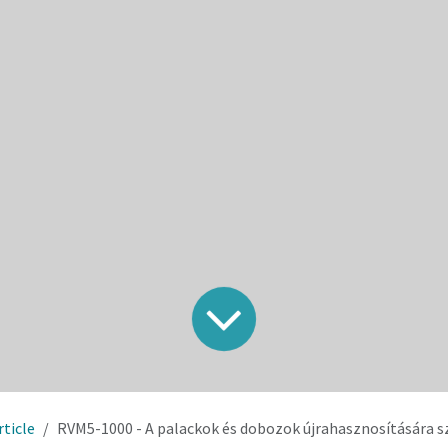
rticle
RVM5-1000 - A palackok és dobozok újrahasznosítására szolgáló v