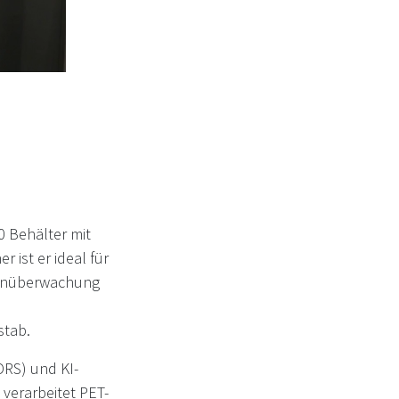
0 Behälter mit
 ist er ideal für
ernüberwachung
stab.
RS) und KI-
 verarbeitet PET-