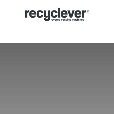
lução automática
Sistema de depósito (SDDR)
Setores
Parcerias