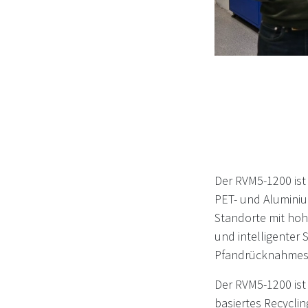
Der RVM5-1200 ist
PET- und Aluminium
Standorte mit ho
und intelligenter 
Pfandrücknahmesy
Der RVM5-1200 is
basiertes Recyclin