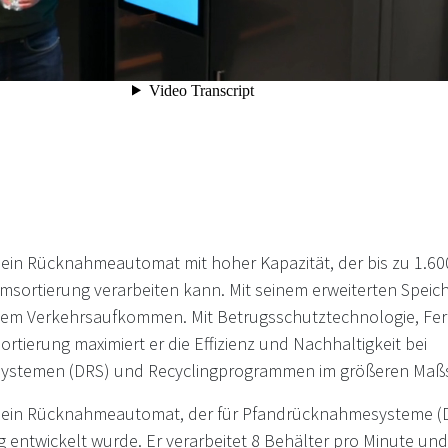
 ein Rücknahmeautomat mit hoher Kapazität, der bis zu 1.60
sortierung verarbeiten kann. Mit seinem erweiterten Speicher
hem Verkehrsaufkommen. Mit Betrugsschutztechnologie, F
Sortierung maximiert er die Effizienz und Nachhaltigkeit bei
stemen (DRS) und Recyclingprogrammen im größeren Maß
t ein Rücknahmeautomat, der für Pfandrücknahmesysteme (D
g entwickelt wurde. Er verarbeitet 8 Behälter pro Minute und