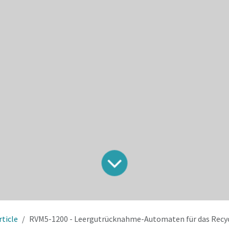
rticle
RVM5-1200 - Leergutrücknahme-Automaten für das Recycling von 