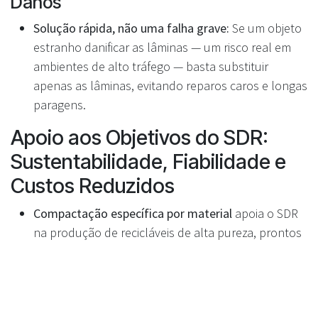
Danos
Solução rápida, não uma falha grave:
Se um objeto
estranho danificar as lâminas — um risco real em
ambientes de alto tráfego — basta substituir
apenas as lâminas, evitando reparos caros e longas
paragens.
Apoio aos Objetivos do SDR:
Sustentabilidade, Fiabilidade e
Custos Reduzidos
Compactação específica por material
apoia o SDR
na produção de recicláveis de alta pureza, prontos
para reprocessamento.
Custo total de posse mais baixo
para os
retalhistas, graças a uma manutenção simples e a
menos necessidade de substituição.