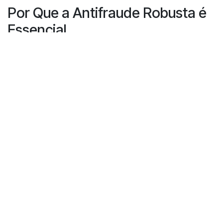
Por Que a Antifraude Robusta é
Essencial
O princípio do SDR é simples: um depósito é pago na
compra e devolvido apenas se a embalagem correta e
elegível for devolvida. Se houver fraudes — devoluções
superiores às vendas, uso de embalagens falsas ou não
elegíveis — todo o sistema fica ameaçado. Perdas
financeiras, desconfiança pública e prejuízo para a
imagem ambiental podem colocar o SDR em risco.
Por isso, as soluções antifraude não podem ser um
extra — devem ser a primeira linha de defesa dos
supermercados e do próprio operador do SDR Portugal.
Como a Recyclever Define um
Novo Padrão