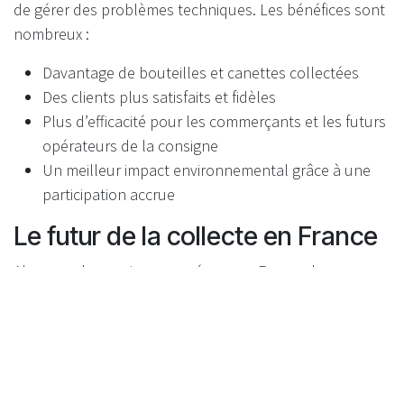
de gérer des problèmes techniques. Les bénéfices sont
nombreux :
Davantage de bouteilles et canettes collectées
Des clients plus satisfaits et fidèles
Plus d’efficacité pour les commerçants et les futurs
opérateurs de la consigne
Un meilleur impact environnemental grâce à une
participation accrue
Le futur de la collecte en France
Alors que la consigne se prépare en France, la
technologie de collecte automatique va jouer un rôle
clé dans l’adoption de nouveaux réflexes écologiques.
Miser sur l’innovation centrée utilisateur, comme le scan
360°, c’est avancer vers une société plus propre et
engagée.