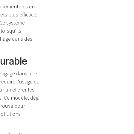
onnementales en
ets plus efficace,
 Ce système
lorsqu'ils
llage dans des
Durable
s’engage dans une
 réduire l'usage du
ur améliorer les
s. Ce modèle, déjà
prouvé pour
pollutions