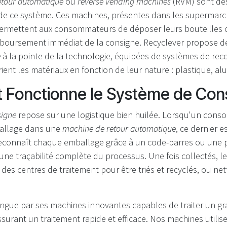
etour automatique
ou
reverse vending machines
(RVM) sont des
de ce système. Ces machines, présentes dans les supermarc
permettent aux consommateurs de déposer leurs bouteilles 
boursement immédiat de la consigne. Recyclever propose 
e
à la pointe de la technologie, équipées de systèmes de re
ient les matériaux en fonction de leur nature : plastique, al
Fonctionne le Système de Con
signe
repose sur une logistique bien huilée. Lorsqu'un con
allage dans une
machine de retour automatique
, ce dernier es
 reconnaît chaque emballage grâce à un code-barres ou une 
 une traçabilité complète du processus. Une fois collectés, 
des centres de traitement pour être triés et recyclés, ou net
tingue par ses machines innovantes capables de traiter un 
ssurant un traitement rapide et efficace. Nos machines utilis