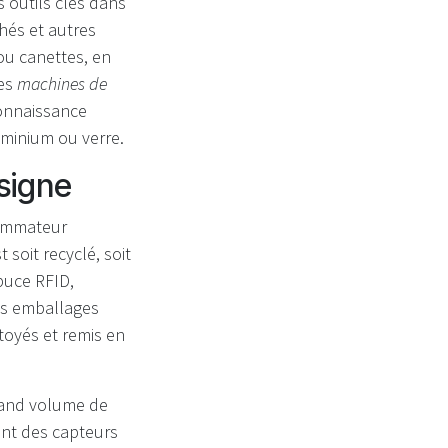
 outils clés dans
hés et autres
ou canettes, en
des
machines de
connaissance
uminium ou verre.
signe
sommateur
t soit recyclé, soit
puce RFID,
les emballages
toyés et remis en
grand volume de
ent des capteurs