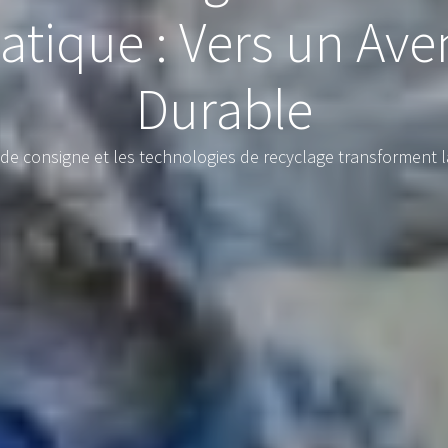
tique : Vers un Ave
Durable
e consigne et les technologies de recyclage transforment l