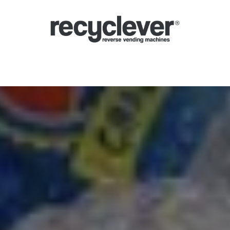
verse Vending Machines
Why
Applications
Partners
News
Por