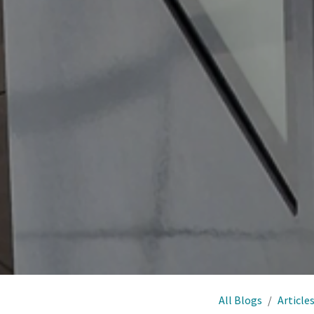
All Blogs
Article