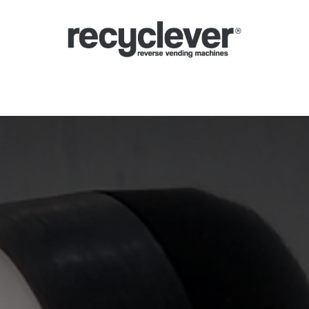
verse Vending Machines
Why
Applications
Partners
News
Por