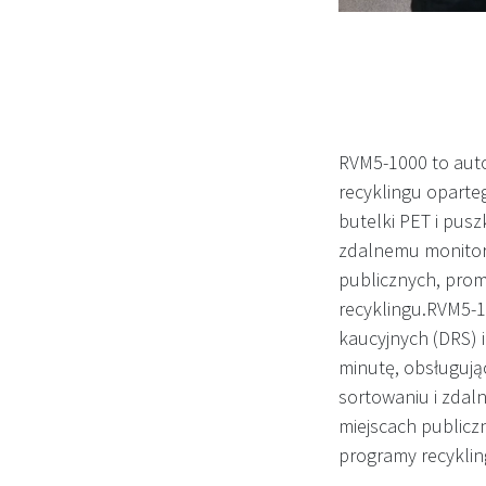
RVM5-1000 to aut
recyklingu oparteg
butelki PET i pus
zdalnemu monitoro
publicznych, pro
recyklingu.RVM5-
kaucyjnych (DRS) i
minutę, obsługują
sortowaniu i zdal
miejscach public
programy recyklin