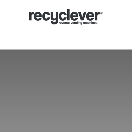
verse Vending Machines
Why
Applications
Partners
News
Por