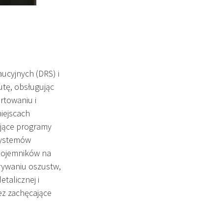
ucyjnych (DRS) i
utę, obsługując
rtowaniu i
iejscach
jące programy
systemów
 pojemników na
krywaniu oszustw,
talicznej i
z zachęcające