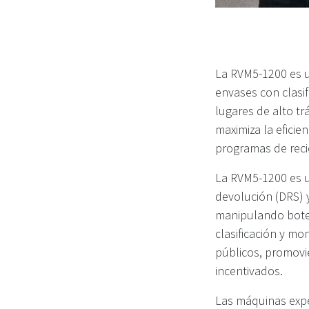
La RVM5-1200 es 
envases con clasi
lugares de alto tr
maximiza la eficie
programas de recic
La RVM5-1200 es u
devolución (DRS) y
manipulando botel
clasificación y mo
públicos, promovi
incentivados.
Las máquinas expe