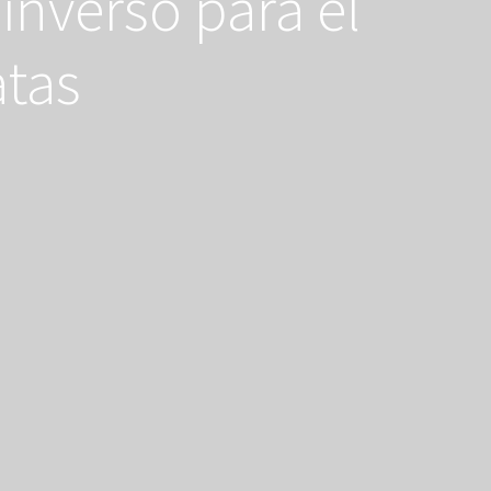
nverso para el
atas