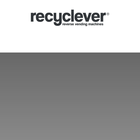
verse Vending Machines
Why
Applications
Partners
News
Por