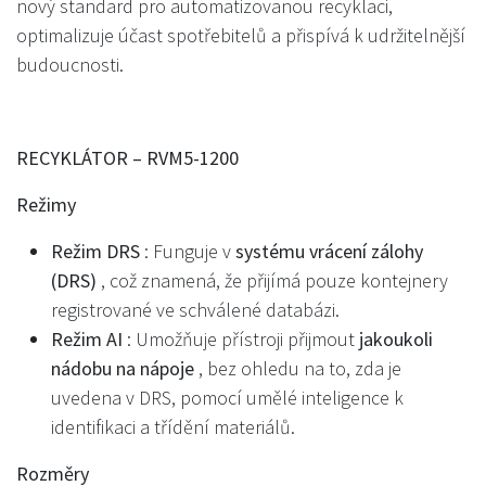
nový standard pro automatizovanou recyklaci,
optimalizuje účast spotřebitelů a přispívá k udržitelnější
budoucnosti.
RECYKLÁTOR – RVM5-1200
Režimy
Režim DRS
: Funguje v
systému vrácení zálohy
(DRS)
, což znamená, že přijímá pouze kontejnery
registrované ve schválené databázi.
Režim AI
: Umožňuje přístroji přijmout
jakoukoli
nádobu na nápoje
, bez ohledu na to, zda je
uvedena v DRS, pomocí umělé inteligence k
identifikaci a třídění materiálů.
Rozměry