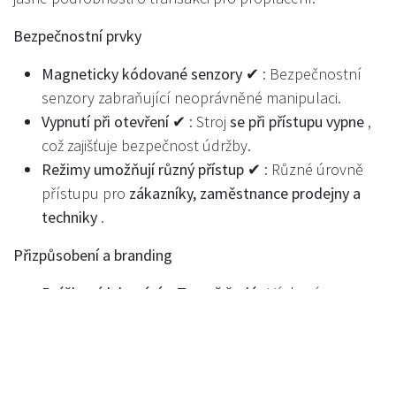
Bezpečnostní prvky
Magneticky kódované senzory ✔
: Bezpečnostní
senzory zabraňující neoprávněné manipulaci.
Vypnutí při otevření ✔
: Stroj
se při přístupu vypne
,
což zajišťuje bezpečnost údržby.
Režimy umožňují různý přístup ✔
: Různé úrovně
přístupu pro
zákazníky, zaměstnance prodejny a
techniky
.
Přizpůsobení a branding
Práškové lakování – Tmavě šedá
: Výchozí
standardní barva
.
Práškové lakování - 100 možností + libovolný RAL
:
K dispozici jsou vlastní
barevné varianty
.
Branding, Vinyl Wrap - Volitelné
:
Vlastní vinyl