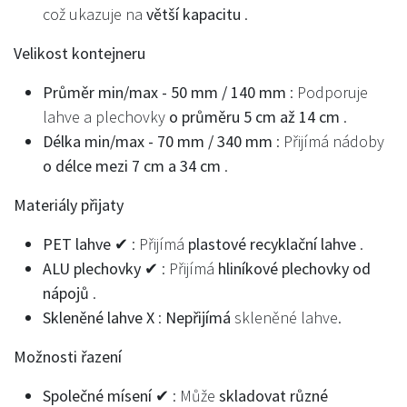
což ukazuje na
větší kapacitu
.
Velikost kontejneru
Průměr min/max - 50 mm / 140 mm
: Podporuje
lahve a plechovky
o průměru 5 cm až 14 cm
.
Délka min/max - 70 mm / 340 mm
: Přijímá nádoby
o délce mezi 7 cm a 34 cm
.
Materiály přijaty
PET lahve ✔
: Přijímá
plastové recyklační lahve
.
ALU plechovky ✔
: Přijímá
hliníkové plechovky od
nápojů
.
Skleněné lahve X
:
Nepřijímá
skleněné lahve.
Možnosti řazení
Společné mísení ✔
: Může
skladovat různé