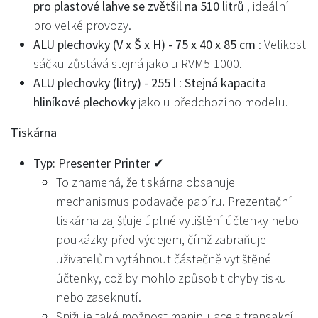
pro plastové lahve se zvětšil na 510 litrů
, ideální
pro velké provozy.
ALU plechovky (V x Š x H) - 75 x 40 x 85 cm
: Velikost
sáčku zůstává stejná jako u RVM5-1000.
ALU plechovky (litry) - 255 l
:
Stejná kapacita
hliníkové plechovky
jako u předchozího modelu.
Tiskárna
Typ: Presenter Printer ✔
To znamená, že tiskárna obsahuje
mechanismus podavače papíru. Prezentační
tiskárna zajišťuje úplné vytištění účtenky nebo
poukázky před výdejem, čímž zabraňuje
uživatelům vytáhnout částečně vytištěné
účtenky, což by mohlo způsobit chyby tisku
nebo zaseknutí.
Snižuje také možnost manipulace s transakcí