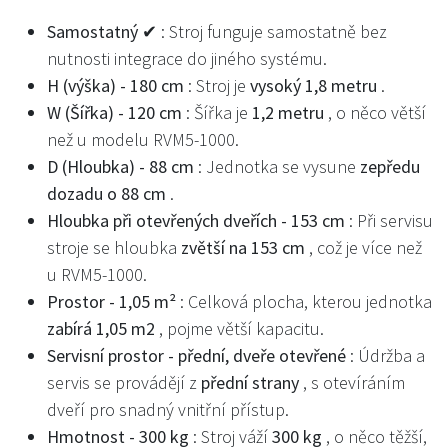
Samostatný ✔
: Stroj funguje samostatně bez
nutnosti integrace do jiného systému.
H (výška) - 180 cm
: Stroj je
vysoký 1,8 metru
.
W (Šířka) - 120 cm
: Šířka je
1,2 metru
, o něco větší
než u modelu RVM5-1000.
D (Hloubka) - 88 cm
: Jednotka se vysune
zepředu
dozadu o 88 cm
.
Hloubka při otevřených dveřích - 153 cm
: Při servisu
stroje se hloubka
zvětší na 153 cm
, což je více než
u RVM5-1000.
Prostor - 1,05 m²
: Celková plocha, kterou jednotka
zabírá 1,05 m2
, pojme větší kapacitu.
Servisní prostor - přední, dveře otevřené
: Údržba a
servis se provádějí z
přední strany
, s otevíráním
dveří pro snadný vnitřní přístup.
Hmotnost - 300 kg
: Stroj váží
300 kg
, o něco těžší,