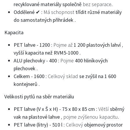
recyklované materiály společně
bez separace.
Oddělené ✔
: Má schopnost
třídit různé materiály
do samostatných přihrádek
.
Kapacita
PET lahve - 1200
: Pojme až
1 200 plastových lahví
,
vyšší kapacita než RVM5-1000
.
ALU plechovky - 400
: Pojme
400 hliníkových
plechovek
.
Celkem - 1600
: Celkový sklad
se zvýšil na 1 600
kontejnerů
.
Velikosti pytlů na sběr materiálu
PET lahve (V x Š x H) - 75 x 80 x 85 cm
: Větší
sběrný
vak na plastové lahve
, pojme zvýšenou kapacitu.
PET lahve (litry) - 510 l
: Celkový
objemový prostor