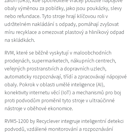
záloh (DRS), kde spotřebitelé vracejí použité nápojové
obaly výměnou za pobídky, jako jsou poukázky, slevy
nebo refundace. Tyto stroje hrají klíčovou roli v
udržitelném nakládání s odpady, pomáhají zvyšovat
míru recyklace a omezovat plastový a hliníkový odpad
na skládkách.
RVM, které se běžně vyskytují v maloobchodních
prodejnách, supermarketech, nákupních centrech,
veřejných prostranstvích a dopravních uzlech,
automaticky rozpoznávají, třídí a zpracovávají nápojové
obaly. Pokrok v oblasti umělé inteligence (AI),
konektivity internetu věcí (IoT) a mechanismů pro boj
proti podvodům proměnil tyto stroje v ultraúčinné
nástroje v oběhové ekonomice.
RVM5-1200 by Recyclever integruje inteligentní detekci
podvodů, vzdálené monitorování a rozpoznávání