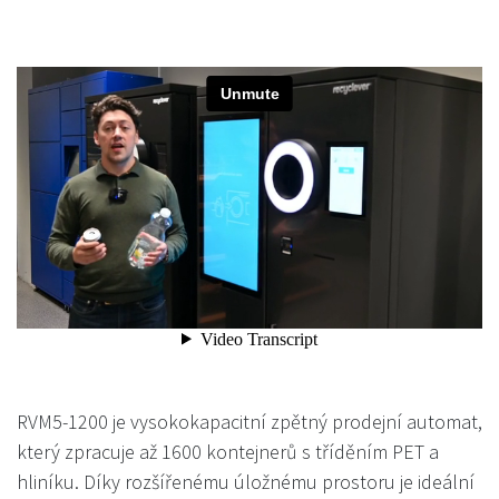
RVM5-1200 je vysokokapacitní zpětný prodejní automat,
který zpracuje až 1600 kontejnerů s tříděním PET a
hliníku. Díky rozšířenému úložnému prostoru je ideální