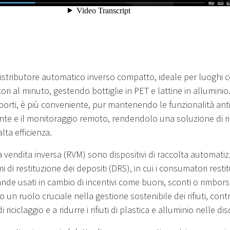
stributore automatico inverso compatto, ideale per luoghi con
ri al minuto, gestendo bottiglie in PET e lattine in alluminio
orti, è più conveniente, pur mantenendo le funzionalità anti
ente e il monitoraggio remoto, rendendolo una soluzione di ri
lta efficienza.
 vendita inversa (RVM) sono dispositivi di raccolta automatizz
i di restituzione dei depositi (DRS), in cui i consumatori rest
ande usati in cambio di incentivi come buoni, sconti o rimbors
un ruolo cruciale nella gestione sostenibile dei rifiuti, con
 riciclaggio e a ridurre i rifiuti di plastica e alluminio nelle dis