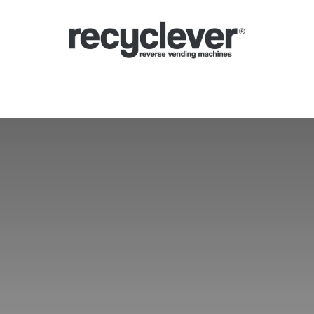
verse Vending Machines
Why
Applications
Partners
News
Por