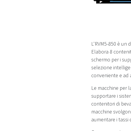
L'RVM5-850 è un di
Elabora 8 contenito
schermo per i supp
selezione intellig
conveniente e ad a
Le macchine per la
supportare i sistem
contenitori di bev
macchine svolgono 
aumentare i tassi di