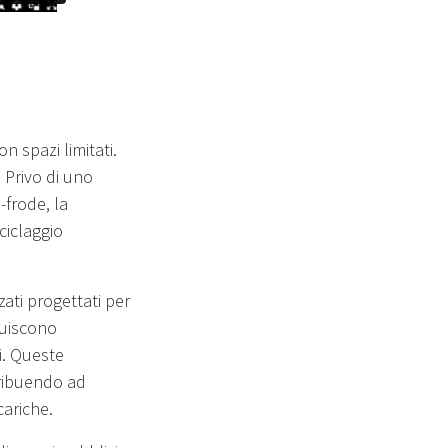
 spazi limitati.
. Privo di uno
-frode, la
ciclaggio
ati progettati per
ituiscono
i. Queste
tribuendo ad
cariche.