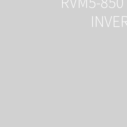
RVM5-850
INVE