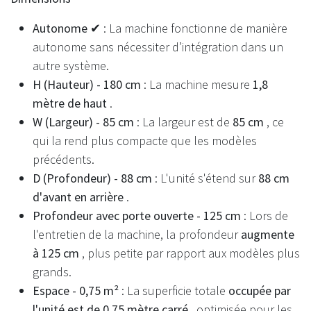
Autonome ✔
: La machine fonctionne de manière
autonome sans nécessiter d’intégration dans un
autre système.
H (Hauteur) - 180 cm
: La machine mesure
1,8
mètre de haut
.
W (Largeur) - 85 cm
: La largeur est de
85 cm
, ce
qui la rend plus compacte que les modèles
précédents.
D (Profondeur) - 88 cm
: L'unité s'étend sur
88 cm
d'avant en arrière
.
Profondeur avec porte ouverte - 125 cm
: Lors de
l'entretien de la machine, la profondeur
augmente
à 125 cm
, plus petite par rapport aux modèles plus
grands.
Espace - 0,75 m²
: La superficie totale
occupée par
l'unité est de 0,75 mètre carré
, optimisée pour les