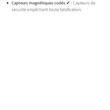
Capteurs magnétiques codés ✔
: Capteurs de
sécurité empêchant toute falsification.
Mise hors tension lors de l'ouverture ✔
: La
machine
s'arrête lors de l'accès
, garantissant ainsi
la sécurité de la maintenance.
Les modes permettent différents accès ✔
:
Différents niveaux d'accès pour
les clients, le
personnel du magasin et les ingénieurs
.
Personnalisation et image de marque
Revêtement en poudre - Gris foncé
:
Couleur
standard par défaut
.
Revêtement en poudre - 100 choix + n'importe quel
RAL : options de couleurs
personnalisées
disponibles .
Marquage, emballage en vinyle - En option
: