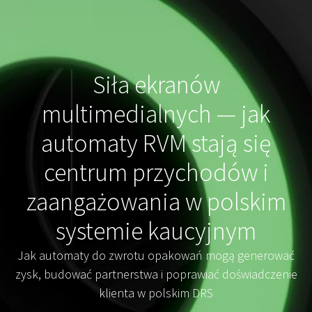
Siła ekranów
multimedialnych — jak
automaty RVM stają się
centrum przychodów i
zaangażowania w polskim
systemie kaucyjnym
Jak automaty do zwrotu opakowań mogą generować
zysk, budować partnerstwa i poprawiać doświadczenie
klienta w polskim DRS