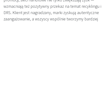
wzmacniają też pozytywny przekaz na temat recyklingu i
DRS. Klient jest nagradzany, marki zyskują autentyczne
zaangażowanie, a wszyscy wspólnie tworzymy bardziej
efektywną gospodarkę obiegu zamkniętego.
RVM: Od kosztu do platformy
wartości
Przekaz jest prosty: Dzięki RVM Recyclever z ekranem
multimedialnym, polskie sklepy mogą zamienić każdą
interakcję recyklingową w moment wartości —
finansowej, wizerunkowej i ekologicznej. W nowym
systemie DRS, kto pierwszy postawi na takie
rozwiązania, nie tylko spełni wymogi, ale także stworzy
nowe źródła przychodu, wzmocni relacje z markami i
poprawi doświadczenie zakupowe.