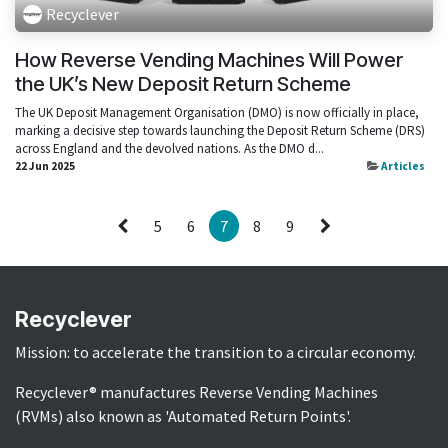
Recyclever
How Reverse Vending Machines Will Power
the UK’s New Deposit Return Scheme
The UK Deposit Management Organisation (DMO) is now officially in place,
marking a decisive step towards launching the Deposit Return Scheme (DRS)
across England and the devolved nations. As the DMO d...
22 Jun 2025
Articles
5
6
7
8
9
Recyclever
Mission: to accelerate the transition to a circular economy.
Recyclever® manufactures Reverse Vending Machines
(RVMs) also known as 'Automated Return Points'.