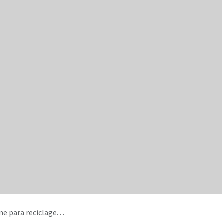
 garrafas e latas (RVM)