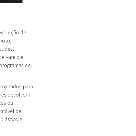
evolução de
nuto,
audes,
de varejo e
 programas de
rojetados para
ores devolvem
tos ou
ntável de
plástico e