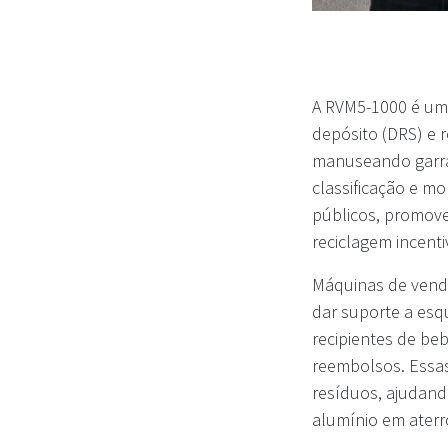
A RVM5-1000 é um
depósito (DRS) e 
manuseando garraf
classificação e mo
públicos, promov
reciclagem incent
Máquinas de venda
dar suporte a es
recipientes de be
reembolsos. Essa
resíduos, ajudando
alumínio em aterro