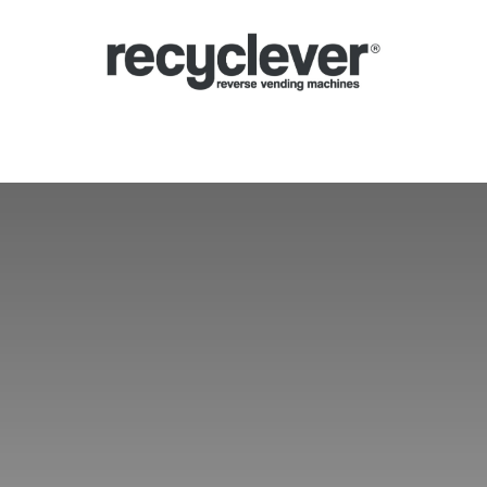
inas de Devolución
Por qué
Sectores
Asociándose
Noticias
P