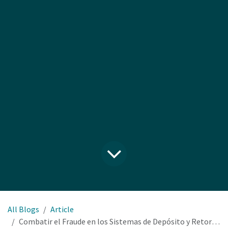
All Blogs
Article
Combatir el Fraude en los Sistemas de Depósito y Retorno: El Papel de la Tecnología Avanzada en las Máquinas Expendedora Inversa