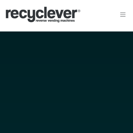
Kihagyás és továbblépés a tartalomhoz