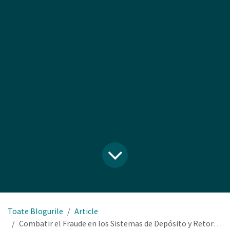
Toate Blogurile
Article
Combatir el Fraude en los Sistemas de Depósito y Retorno: El Papel de la Tecnología Avanzada en las Máquinas Expendedora Inversa