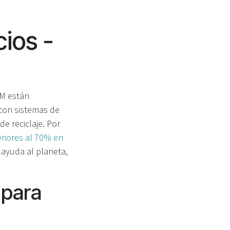
ios -
VM están
 con sistemas de
e reciclaje. Por
riores al 70% en
 ayuda al planeta,
 para