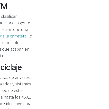
RVM
clasifican
animar a la gente
uestran que una
de la carretera
, lo
nas no solo
os que acaban en
ia.
ciclaje
duos de envases.
zados y sistemas
opeo de estas
a hasta los 460,1
an sido clave para