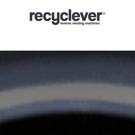
lução automática
Sistema de depósito (SDDR)
Setores
Parcerias