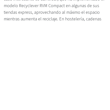
modelo Recyclever RVM Compact en algunas de sus
tiendas express, aprovechando al máximo el espacio
mientras aumenta el reciclaje. En hostelería, cadenas
como NH Hoteles han apostado por el modelo
Recyclever Multi-Material, demostrando que estas
soluciones funcionan bien en diferentes tipos de
negocios.
Resultados medibles: aumento en el
reciclaje y retorno económico
Las empresas que usan reverse vending machines han
visto un claro aumento en el reciclaje y beneficios
económicos concretos. En supermercados con
máquinas Recyclever, se ha registrado un 30% más de
tráfico de clientes, con un 87% de usuarios gastando su
reembolso en la misma tienda. Un centro comercial en