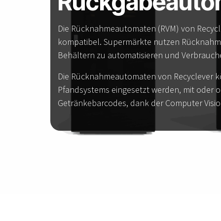
Rückgabeauto
Die Rücknahmeautomaten (RVM) von Recycle
kompatibel. Supermärkte nutzen Rücknah
Behältern zu automatisieren und Verbrauch
Die Rücknahmeautomaten von Recyclever k
Pfandsystems eingesetzt werden, mit oder 
Getränkebarcodes, dank der Computer Visio