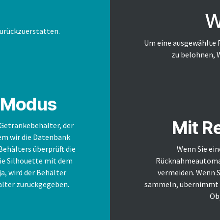
W
urückzuerstatten.
Um eine ausgewählte R
zu belohnen, 
S-Modus
Mit R
Getränkebehälter, der
dem wir die Datenbank
Behälters überprüft die
Wenn Sie ein
die Silhouette mit dem
Rücknahmeautomat 
a, wird der Behälter
vermeiden. Wenn Si
älter zurückgegeben.
sammeln, übernimmt di
Obj