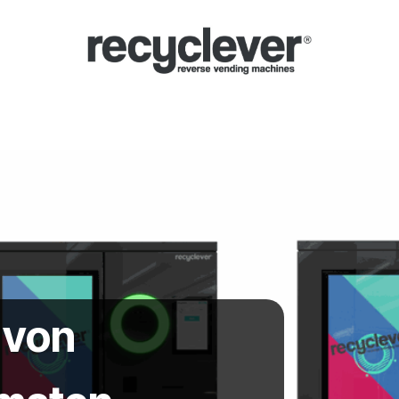
hmeautomaten
Warum?
Branchen
Partnerschaften
Neuigkeiten
 von