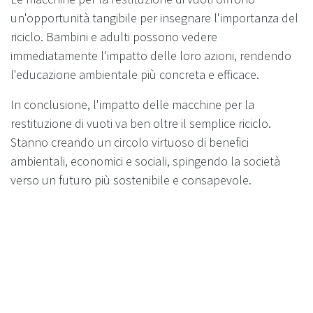
un'opportunità tangibile per insegnare l'importanza del
riciclo. Bambini e adulti possono vedere
immediatamente l'impatto delle loro azioni, rendendo
l'educazione ambientale più concreta e efficace.
In conclusione, l'impatto delle macchine per la
restituzione di vuoti va ben oltre il semplice riciclo.
Stanno creando un circolo virtuoso di benefici
ambientali, economici e sociali, spingendo la società
verso un futuro più sostenibile e consapevole.
Implementazione e Adozione
Globale
L'adozione delle macchine per la restituzione di vuoti
sta prendendo piede in tutto il mondo. Paesi diversi
stanno abbracciando questa tecnologia, adattandola