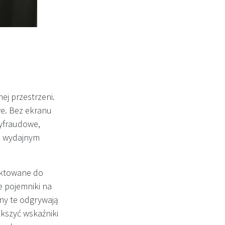
j przestrzeni.
we. Bez ekranu
tyfraudowe,
ce wydajnym
ektowane do
e pojemniki na
yny te odgrywają
szyć wskaźniki