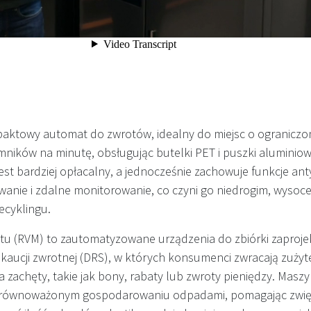
ktowy automat do zwrotów, idealny do miejsc o ograniczone
mników na minutę, obsługując butelki PET i puszki aluminio
est bardziej opłacalny, a jednocześnie zachowuje funkcje an
owanie i zdalne monitorowanie, co czyni go niedrogim, wyso
ecyklingu.
tu (RVM) to zautomatyzowane urządzenia do zbiórki zaproj
kaucji zwrotnej (DRS), w których konsumenci zwracają zużyt
 zachęty, takie jak bony, rabaty lub zwroty pieniędzy. Masz
zrównoważonym gospodarowaniu odpadami, pomagając zwięk