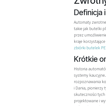
Zwrotn
Definicja
Automaty zwrotne 
takie jak butelki 
przez umożliwien
kraje korzystając
zbiórki butelek P
Krótkie om
Historia automató
systemy kaucyjne.
rozpoznawania ko
i Dania, pionierzy
skuteczności tych
projektowane i wyt