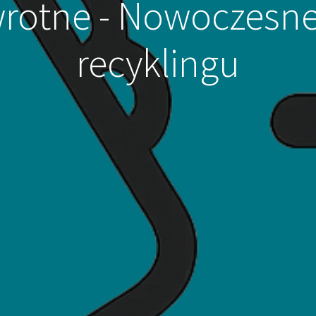
rotne - Nowoczesne
recyklingu