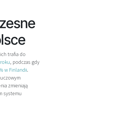
czesne
olsce
ch trafia do
 roku
, podczas gdy
 w Finlandii
.
 kluczowym
nia zmieniają
em systemu