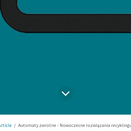
Article
Automaty zwrotne - Nowoczesne rozwiązania recykling