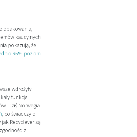
te opakowania,
ystemów kaucyjnych
ia pokazują, że
ednio 96% poziom
rwsze wdrożyły
kały funkcje
w. Dziś Norwegia
ń
, co świadczy o
jak Recyclever są
 zgodności z