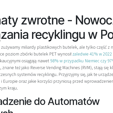
aty zwrotne - Nowo
zania recyklingu w P
 zużywamy miliardy plastikowych butelek, ale tylko część z ni
sce poziom zbiórki butelek PET wynosił
zaledwie 41% w 2022
 kaucyjnymi osiągają nawet
98% w przypadku Niemiec czy 97%
 znane też jako Reverse Vending Machines (RVM), stają się
snych systemów recyklingu. Przyjrzyjmy się, jak te urządze
e i Europie oraz jakie korzyści przyniosą przed wprowadzeni
ym kraju.
dzenie do Automatów