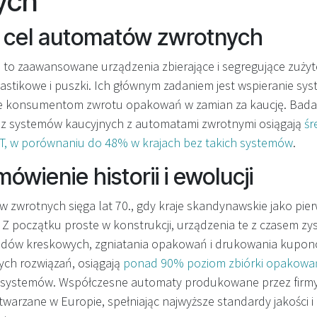
ych
 i cel automatów zwrotnych
to zaawansowane urządzenia zbierające i segregujące zuży
plastikowe i puszki. Ich głównym zadaniem jest wspieranie s
ie konsumentom zwrotu opakowań w zamian za kaucję. Badan
e z systemów kaucyjnych z automatami zwrotnymi osiągają
śr
ET, w porównaniu do 48% w krajach bez takich systemów
.
ówienie historii i ewolucji
w zwrotnych sięga lat 70., gdy kraje skandynawskie jako pie
 Z początku proste w konstrukcji, urządzenia te z czasem zys
dów kreskowych, zgniatania opakowań i drukowania kuponó
 tych rozwiązań, osiągają
ponad 90% poziom zbiórki opakowa
 systemów. Współczesne automaty produkowane przez firmy 
warzane w Europie, spełniając najwyższe standardy jakości i