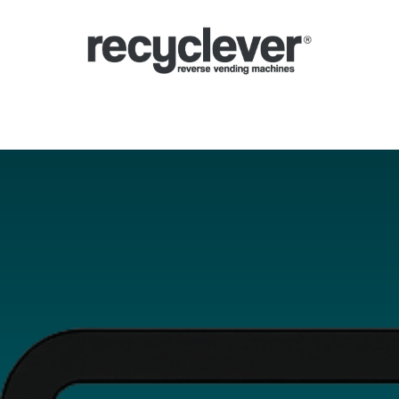
inas de Devolución
Por qué
Sectores
Asociándose
Noticias
P