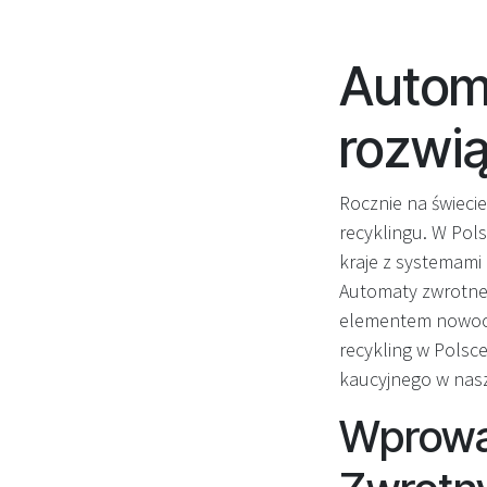
Autom
rozwią
Rocznie na świecie
recyklingu. W Pol
kraje z systemami
Automaty zwrotne,
elementem nowocze
recykling w Polsc
kaucyjnego w nasz
Wprowa