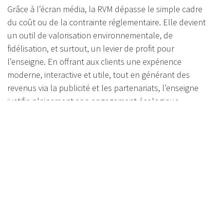
Grâce à l’écran média, la RVM dépasse le simple cadre
du coût ou de la contrainte réglementaire. Elle devient
un outil de valorisation environnementale, de
fidélisation, et surtout, un levier de profit pour
l’enseigne. En offrant aux clients une expérience
moderne, interactive et utile, tout en générant des
revenus via la publicité et les partenariats, l’enseigne
justifie pleinement son engagement écologique —
même avant la loi.
RVM : d’obligation potentielle à
plateforme de valeur durable
Le message est clair : s’équiper aujourd’hui d’une RVM
Recyclever, c’est non seulement anticiper sereinement
la future consigne, mais aussi transformer chaque
interaction de recyclage en valeur ajoutée —