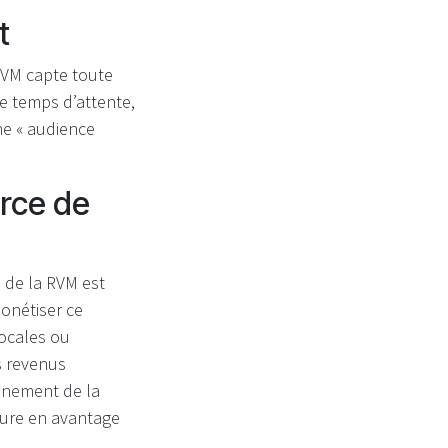
t
RVM capte toute
Ce temps d’attente,
ne « audience
urce de
 de la RVM est
monétiser ce
locales ou
s revenus
onnement de la
uture en avantage