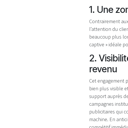
1. Une zo
Contrairement aux
l’attention du cli
beaucoup plus lon
captive » idéale 
2. Visibil
revenu
Cet engagement pr
bien plus visible 
support auprès de 
campagnes institu
publicitaires qui 
machine. En antici
compétitif immédia