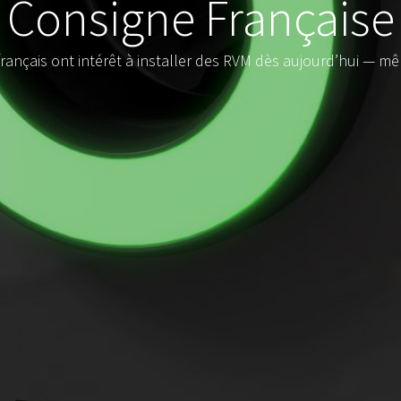
Consigne Française
français ont intérêt à installer des RVM dès aujourd’hui — mê