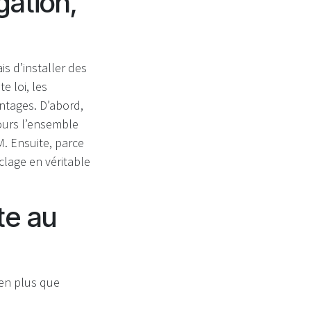
gation,
s d’installer des
 loi, les
antages. D’abord,
ours l’ensemble
. Ensuite, parce
clage en véritable
te au
ien plus que