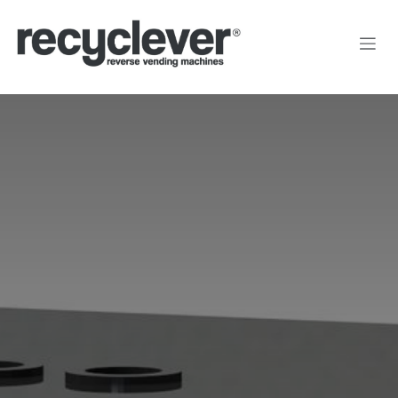
Kihagyás és továbblépés a tartalomhoz