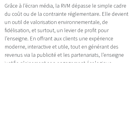
Grâce à l’écran média, la RVM dépasse le simple cadre
du coût ou de la contrainte réglementaire. Elle devient
un outil de valorisation environnementale, de
fidélisation, et surtout, un levier de profit pour
l’enseigne. En offrant aux clients une expérience
moderne, interactive et utile, tout en générant des
revenus via la publicité et les partenariats, l’enseigne
justifie pleinement son engagement écologique —
même avant la loi.
RVM : d’obligation potentielle à
plateforme de valeur durable
Le message est clair : s’équiper aujourd’hui d’une RVM
Recyclever, c’est non seulement anticiper sereinement
la future consigne, mais aussi transformer chaque
interaction de recyclage en valeur ajoutée —